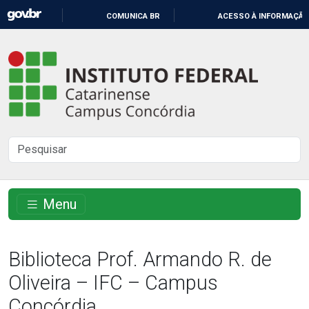
IR
COMUNICA BR
ACESSO À INFORMAÇÃO
PARA
O
Instituto
CONTEÚDO
Federal
Catarinense
-
Buscar
Campus
no
Concórdia
site
Menu
Biblioteca Prof. Armando R. de
Oliveira – IFC – Campus
Concórdia